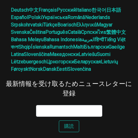
Deutsch
中文
Français
Русский
Italiano
한국어
日本語
Español
Polski
Українська
Română
Nederlands
Srpskohrvatski
Türkçe
Boarisch
Ελληνικά
Magyar
Svenska
Čeština
Português
Català
Српски
ไทย
繁體中文
Bahasa Melayu
Bahasa Indonesia
العربية
हिन्दी
Tiếng Việt
বাংলা
Shqip
Íslenska
Rumantsch
Malti
Български
Gaeilge
Latina
Slovenščina
Македонски
Latviešu
Suomi
Lëtzebuergesch
Црногорски
Беларуская
Lietuvių
Føroyskt
Norsk
Dansk
Eesti
Slovenčina
最新情報を受け取るためニュースレターに
登録
購読