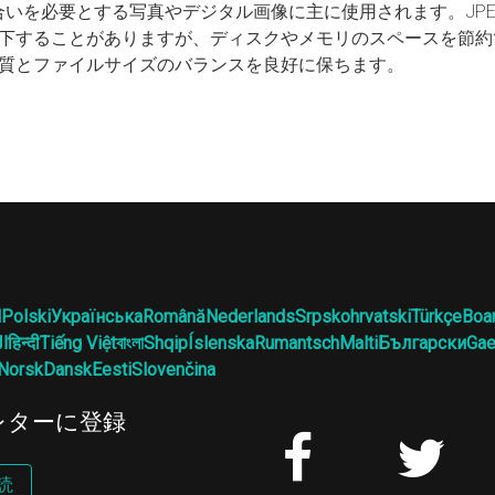
色合いを必要とする写真やデジタル画像に主に使用されます。JP
下することがありますが、ディスクやメモリのスペースを節約
質とファイルサイズのバランスを良好に保ちます。
l
Polski
Українська
Română
Nederlands
Srpskohrvatski
Türkçe
Boa
ال
हिन्दी
Tiếng Việt
বাংলা
Shqip
Íslenska
Rumantsch
Malti
Български
Gae
Norsk
Dansk
Eesti
Slovenčina
レターに登録
読