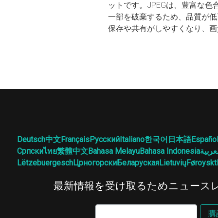
ットです。JPEGは、豊富な
一部を破棄するため、品質が低
保存や共有がしやすくなり、画
Deutsch
中文
Français
Русский
Italiano
한국어
日本語
Españo
Српски
ไทย
繁體中文
Bahasa Melayu
Bahasa Indonesia
عربية
Lëtzebuergesch
Црногорски
Беларуская
Lietuvių
Føroyskt
最新情報を受け取るためニュース
購