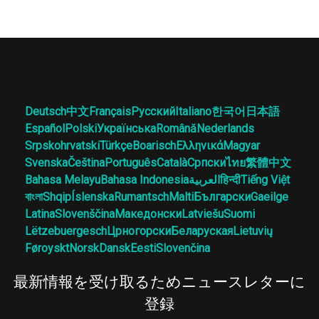
Deutsch
中文
Français
Русский
Italiano
한국어
日本語
Español
Polski
Українська
Română
Nederlands
Srpskohrvatski
Türkçe
Boarisch
Ελληνικά
Magyar
Svenska
Čeština
Português
Català
Српски
ไทย
繁體中文
Bahasa Melayu
Bahasa Indonesia
العربية
हिन्दी
Tiếng Việt
বাংলা
Shqip
Íslenska
Rumantsch
Malti
Български
Gaeilge
Latina
Slovenščina
Македонски
Latviešu
Suomi
Lëtzebuergesch
Црногорски
Беларуская
Lietuvių
Føroyskt
Norsk
Dansk
Eesti
Slovenčina
最新情報を受け取るためニュースレターに
登録