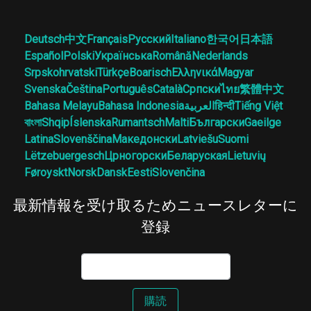
Deutsch
中文
Français
Русский
Italiano
한국어
日本語
Español
Polski
Українська
Română
Nederlands
Srpskohrvatski
Türkçe
Boarisch
Ελληνικά
Magyar
Svenska
Čeština
Português
Català
Српски
ไทย
繁體中文
Bahasa Melayu
Bahasa Indonesia
العربية
हिन्दी
Tiếng Việt
বাংলা
Shqip
Íslenska
Rumantsch
Malti
Български
Gaeilge
Latina
Slovenščina
Македонски
Latviešu
Suomi
Lëtzebuergesch
Црногорски
Беларуская
Lietuvių
Føroyskt
Norsk
Dansk
Eesti
Slovenčina
最新情報を受け取るためニュースレターに
登録
購読