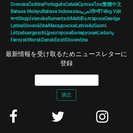
Svenska
Čeština
Português
Català
Српски
ไทย
繁體中文
Bahasa Melayu
Bahasa Indonesia
العربية
हिन्दी
Tiếng Việt
বাংলা
Shqip
Íslenska
Rumantsch
Malti
Български
Gaeilge
Latina
Slovenščina
Македонски
Latviešu
Suomi
Lëtzebuergesch
Црногорски
Беларуская
Lietuvių
Føroyskt
Norsk
Dansk
Eesti
Slovenčina
最新情報を受け取るためニュースレターに
登録
購読