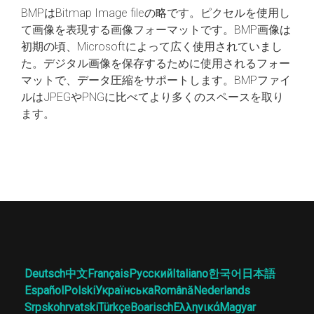
BMPはBitmap Image fileの略です。ピクセルを使用し
て画像を表現する画像フォーマットです。BMP画像は
初期の頃、Microsoftによって広く使用されていまし
た。デジタル画像を保存するために使用されるフォー
マットで、データ圧縮をサポートします。BMPファイ
ルはJPEGやPNGに比べてより多くのスペースを取り
ます。
Deutsch
中文
Français
Русский
Italiano
한국어
日本語
Español
Polski
Українська
Română
Nederlands
Srpskohrvatski
Türkçe
Boarisch
Ελληνικά
Magyar