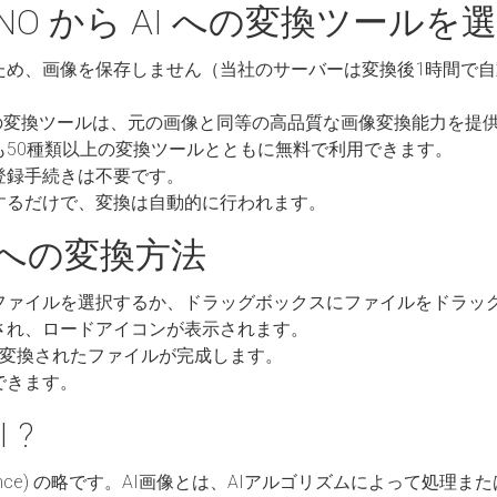
NO から AI への変換ツールを
ため、画像を保存しません（当社のサーバーは変換後1時間で
I への変換ツールは、元の画像と同等の高品質な画像変換能力を提
も50種類以上の変換ツールとともに無料で利用できます。
登録手続きは不要です。
するだけで、変換は自動的に行われます。
I への変換方法
ファイルを選択するか、ドラッグボックスにファイルをドラッ
され、ロードアイコンが表示されます。
I に変換されたファイルが完成します。
できます。
 ?
 Intelligence) の略です。AI画像とは、AIアルゴリズムによっ