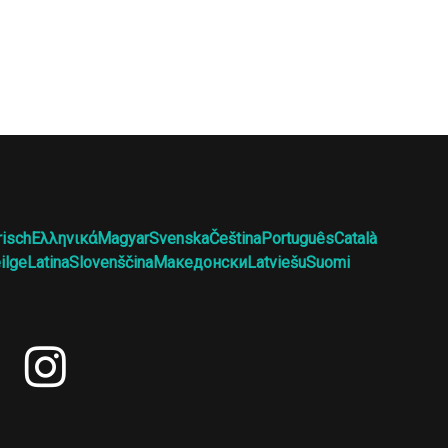
risch
Ελληνικά
Magyar
Svenska
Čeština
Português
Català
ilge
Latina
Slovenščina
Македонски
Latviešu
Suomi