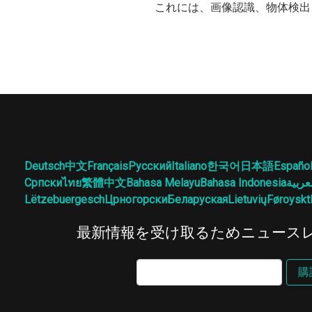
これには、画像認識、物体検出
Deutsch
中文
Français
Русский
Italiano
한국어
日本語
Españo
Српски
ไทย
繁體中文
Bahasa Melayu
Bahasa Indonesia
عربية
Lëtzebuergesch
Црногорски
Беларуская
Lietuvių
Føroyskt
最新情報を受け取るためニュース
購