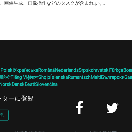
、画像生成、画像操作などのタスクが含まれます。
l
Polski
Українська
Română
Nederlands
Srpskohrvatski
Türkçe
Boa
ال
हिन्दी
Tiếng Việt
বাংলা
Shqip
Íslenska
Rumantsch
Malti
Български
Gae
Norsk
Dansk
Eesti
Slovenčina
レターに登録
読