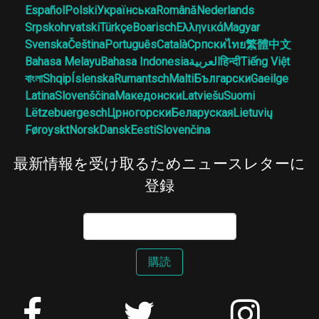
Español
Polski
Українська
Română
Nederlands
Srpskohrvatski
Türkçe
Boarisch
Ελληνικά
Magyar
Svenska
Čeština
Português
Català
Српски
ไทย
繁體中文
Bahasa Melayu
Bahasa Indonesia
العربية
हिन्दी
Tiếng Việt
বাংলা
Shqip
Íslenska
Rumantsch
Malti
Български
Gaeilge
Latina
Slovenščina
Македонски
Latviešu
Suomi
Lëtzebuergesch
Црногорски
Беларуская
Lietuvių
Føroyskt
Norsk
Dansk
Eesti
Slovenčina
最新情報を受け取るためニュースレターに
登録
購読