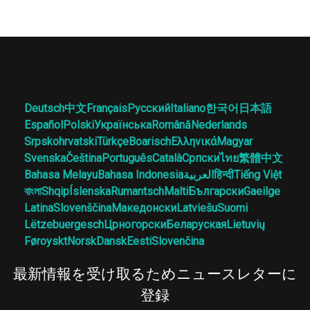
Deutsch
中文
Français
Русский
Italiano
한국어
日本語
Español
Polski
Українська
Română
Nederlands
Srpskohrvatski
Türkçe
Boarisch
Ελληνικά
Magyar
Svenska
Čeština
Português
Català
Српски
ไทย
繁體中文
Bahasa Melayu
Bahasa Indonesia
العربية
हिन्दी
Tiếng Việt
বাংলা
Shqip
Íslenska
Rumantsch
Malti
Български
Gaeilge
Latina
Slovenščina
Македонски
Latviešu
Suomi
Lëtzebuergesch
Црногорски
Беларуская
Lietuvių
Føroyskt
Norsk
Dansk
Eesti
Slovenčina
最新情報を受け取るためニュースレターに
登録