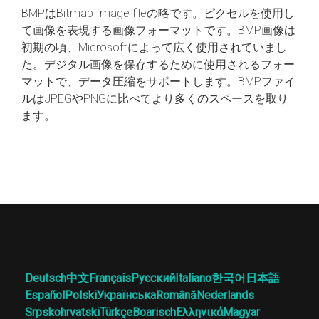
BMPはBitmap Image fileの略です。ピクセルを使用し
て画像を表現する画像フォーマットです。BMP画像は
初期の頃、Microsoftによって広く使用されていまし
た。デジタル画像を保存するために使用されるフォー
マットで、データ圧縮をサポートします。BMPファイ
ルはJPEGやPNGに比べてより多くのスペースを取り
ます。
Deutsch
中文
Français
Русский
Italiano
한국어
日本語
Español
Polski
Українська
Română
Nederlands
Srpskohrvatski
Türkçe
Boarisch
Ελληνικά
Magyar