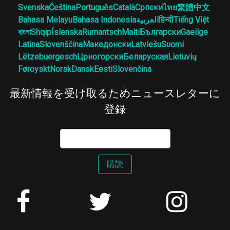
Svenska
Čeština
Português
Català
Српски
ไทย
繁體中文
Bahasa Melayu
Bahasa Indonesia
العربية
हिन्दी
Tiếng Việt
বাংলা
Shqip
Íslenska
Rumantsch
Malti
Български
Gaeilge
Latina
Slovenščina
Македонски
Latviešu
Suomi
Lëtzebuergesch
Црногорски
Беларуская
Lietuvių
Føroyskt
Norsk
Dansk
Eesti
Slovenčina
最新情報を受け取るためニュースレターに
登録
購読