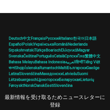
Deutsch
中文
Français
Русский
Italiano
한국어
日本語
Español
Polski
Українська
Română
Nederlands
Srpskohrvatski
Türkçe
Boarisch
Ελληνικά
Magyar
Svenska
Čeština
Português
Català
Српски
ไทย
繁體中文
Bahasa Melayu
Bahasa Indonesia
العربية
हिन्दी
Tiếng Việt
বাংলা
Shqip
Íslenska
Rumantsch
Malti
Български
Gaeilge
Latina
Slovenščina
Македонски
Latviešu
Suomi
Lëtzebuergesch
Црногорски
Беларуская
Lietuvių
Føroyskt
Norsk
Dansk
Eesti
Slovenčina
最新情報を受け取るためニュースレターに
登録