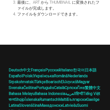
最後に、ART から THUMBNAIL に変換されたフ
ァイルが完成します。
ファイルをダウンロードできます。
Deutsch
中文
Français
Русский
Italiano
한국어
日本語
Español
Polski
Українська
Română
Nederlands
Srpskohrvatski
Türkçe
Boarisch
Ελληνικά
Magyar
Svenska
Čeština
Português
Català
Српски
ไทย
繁體中文
Bahasa Melayu
Bahasa Indonesia
العربية
हिन्दी
Tiếng Việt
বাংলা
Shqip
Íslenska
Rumantsch
Malti
Български
Gaeilge
Latina
Slovenščina
Македонски
Latviešu
Suomi