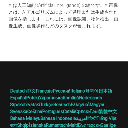
AIは人工知能 (Artificial Intelligence) の略です。AI画像
とは、AIアルゴリズムによって処理または生成された
画像を指します。これには、画像認識、物体検出、画
像生成、画像操作などのタスクが含まれます。
Deutsch
中文
Français
Русский
Italiano
한국어
日本語
Español
Polski
Українська
Română
Nederlands
Srpskohrvatski
Türkçe
Boarisch
Ελληνικά
Magyar
Svenska
Čeština
Português
Català
Српски
ไทย
繁體中文
Bahasa Melayu
Bahasa Indonesia
العربية
हिन्दी
Tiếng Việt
বাংলা
Shqip
Íslenska
Rumantsch
Malti
Български
Gaeilge