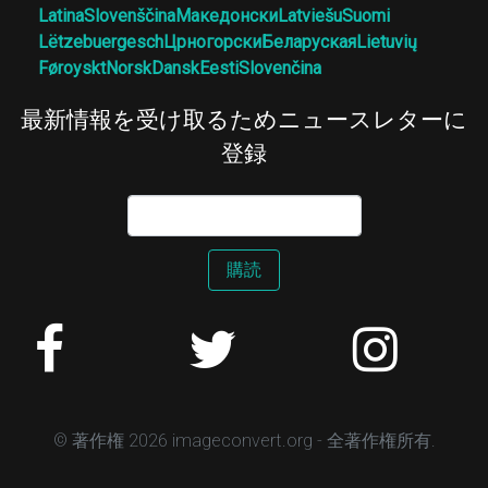
Latina
Slovenščina
Македонски
Latviešu
Suomi
Lëtzebuergesch
Црногорски
Беларуская
Lietuvių
Føroyskt
Norsk
Dansk
Eesti
Slovenčina
最新情報を受け取るためニュースレターに
登録
購読
© 著作権 2026 imageconvert.org - 全著作権所有.