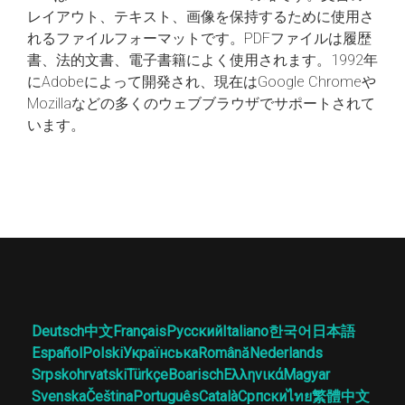
レイアウト、テキスト、画像を保持するために使用さ
れるファイルフォーマットです。PDFファイルは履歴
書、法的文書、電子書籍によく使用されます。1992年
にAdobeによって開発され、現在はGoogle Chromeや
Mozillaなどの多くのウェブブラウザでサポートされて
います。
Deutsch
中文
Français
Русский
Italiano
한국어
日本語
Español
Polski
Українська
Română
Nederlands
Srpskohrvatski
Türkçe
Boarisch
Ελληνικά
Magyar
Svenska
Čeština
Português
Català
Српски
ไทย
繁體中文