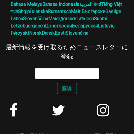
Bahasa Melayu
Bahasa Indonesia
العربية
हिन्दी
Tiếng Việt
বাংলা
Shqip
Íslenska
Rumantsch
Malti
Български
Gaeilge
Latina
Slovenščina
Македонски
Latviešu
Suomi
Lëtzebuergesch
Црногорски
Беларуская
Lietuvių
Føroyskt
Norsk
Dansk
Eesti
Slovenčina
最新情報を受け取るためニュースレターに
登録
購読