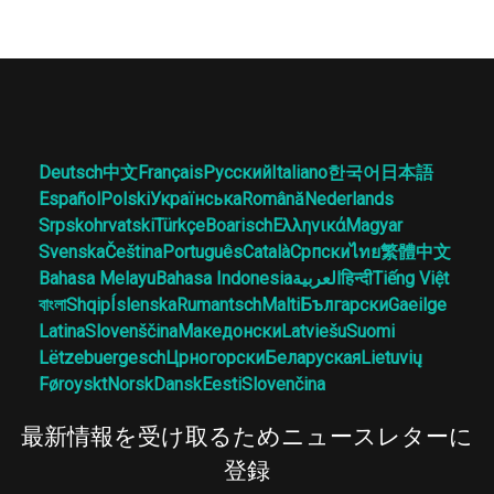
Deutsch
中文
Français
Русский
Italiano
한국어
日本語
Español
Polski
Українська
Română
Nederlands
Srpskohrvatski
Türkçe
Boarisch
Ελληνικά
Magyar
Svenska
Čeština
Português
Català
Српски
ไทย
繁體中文
Bahasa Melayu
Bahasa Indonesia
العربية
हिन्दी
Tiếng Việt
বাংলা
Shqip
Íslenska
Rumantsch
Malti
Български
Gaeilge
Latina
Slovenščina
Македонски
Latviešu
Suomi
Lëtzebuergesch
Црногорски
Беларуская
Lietuvių
Føroyskt
Norsk
Dansk
Eesti
Slovenčina
最新情報を受け取るためニュースレターに
登録